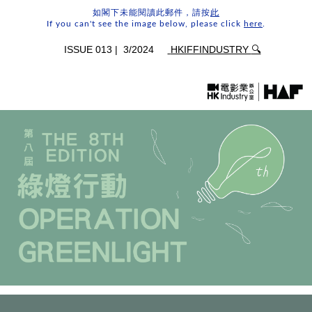
如閣下未能閱讀此郵件，請按
此
If you can't see the image below, please click
here
.
📧
ISSUE 013 | 3/2024
HKIFFINDUSTRY
🔍